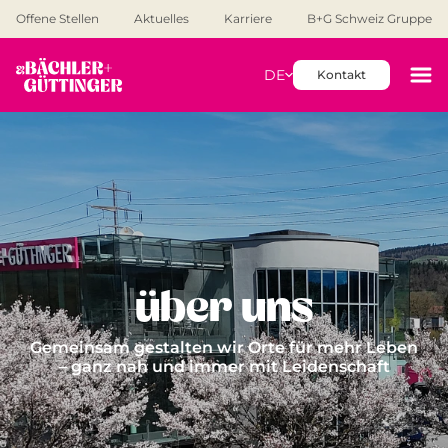
Offene Stellen
Aktuelles
Karriere
B+G Schweiz Gruppe
DE
Kontakt
über uns
Gemeinsam gestalten wir Orte für mehr Leben
– ganz nah und immer mit Leidenschaft