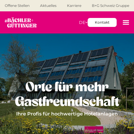
Offene Stellen
Aktuelles
Karriere
B+G Schweiz Gruppe
DE
Kontakt
Orte für mehr
Gastfreundschaft
Ihre Profis für hochwertige Hotelanlagen