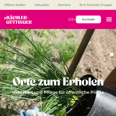
Offene Stellen
Aktuelles
Karriere
B+G Schweiz Gruppe
DE
Kontakt
Orte zum Erholen
Unterhalt und Pflege für öffentliche Plätze