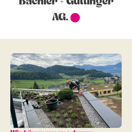
Bächler + Güttinger
AG.