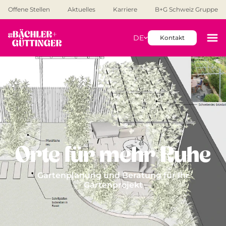
Offene Stellen
Aktuelles
Karriere
B+G Schweiz Gruppe
DE
Kontakt
Orte für mehr Ruhe
Gartenplanung und Beratung für Ihr
Gartenprojekt