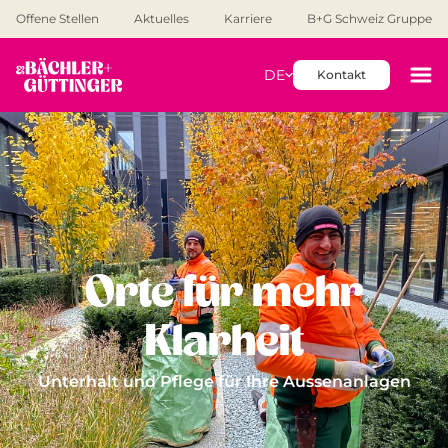
Offene Stellen
Aktuelles
Karriere
B+G Schweiz Gruppe
DE
Kontakt
Orte für mehr
Klarheit
Unterhalt und Pflege für Ihre Aussenanlagen