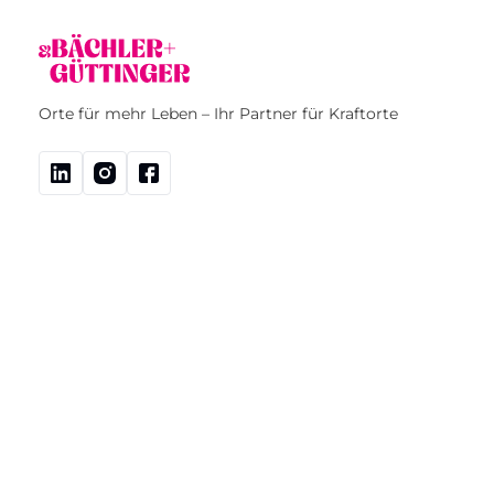
Orte für mehr Leben – Ihr Partner für Kraftorte
Services
Sportplätze
Garten- und Landschaftsbau
Gartenunterhalt- und Pflege
Fürs Auge
Inspiration
Bächler+Güttinger AG