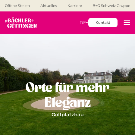
Offene Stellen
Aktuelles
Karriere
B+G Schweiz Gruppe
DE
Kontakt
Orte für mehr
Eleganz
Golfplatzbau