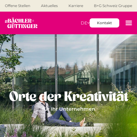
Offene Stellen
Aktuelles
Karriere
B+G Schweiz Gruppe
DE
Kontakt
Orte der Kreativität
für Ihr Unternehmen