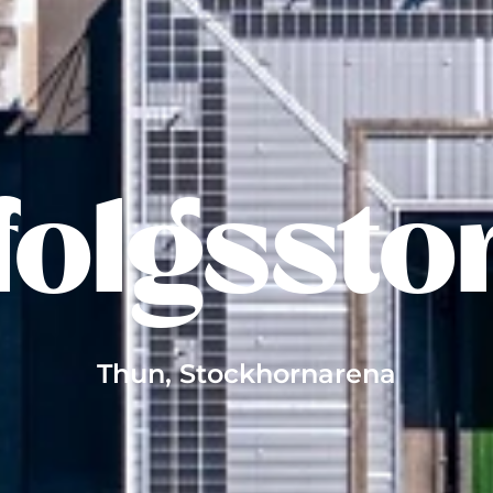
folgssto
Thun, Stockhornarena