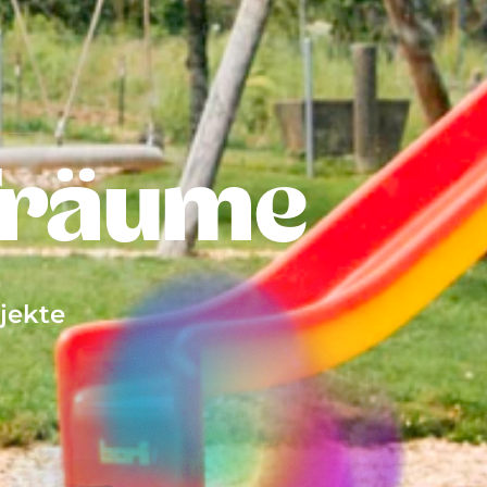
 Träume
jekte