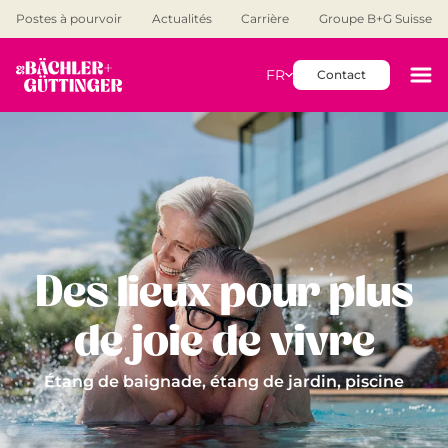
Postes à pourvoir
Actualités
Carrière
Groupe B+G Suisse
FR
Contact
Des lieux pour plus
de joie de vivre
Étang de baignade, étang de jardin, piscine